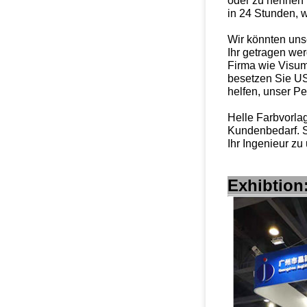
oder zu nennen 
in 24 Stunden, w
Wir könnten unse
Ihr getragen we
Firma wie Visum,
besetzen Sie US
helfen, unser P
Helle Farbvorla
Kundenbedarf. 
Ihr Ingenieur zu
Exhibtion