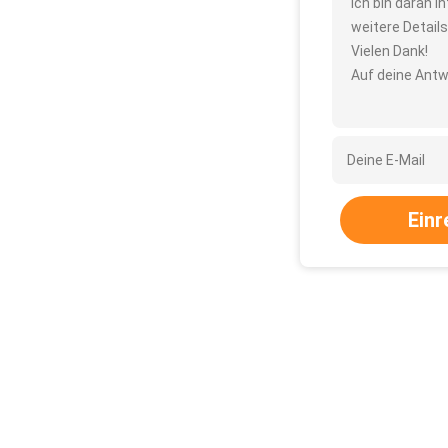
Ich bin daran i
weitere Detail
Vielen Dank!
Auf deine Antw
Einr