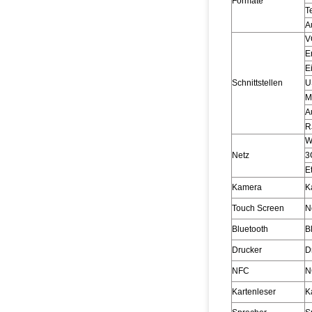
Formate
T
A
V
E
E
Schnittstellen
U
M
A
R
Wi
Netz
3
E
Kamera
K
Touch Screen
N
Bluetooth
B
Drucker
D
NFC
N
Kartenleser
K