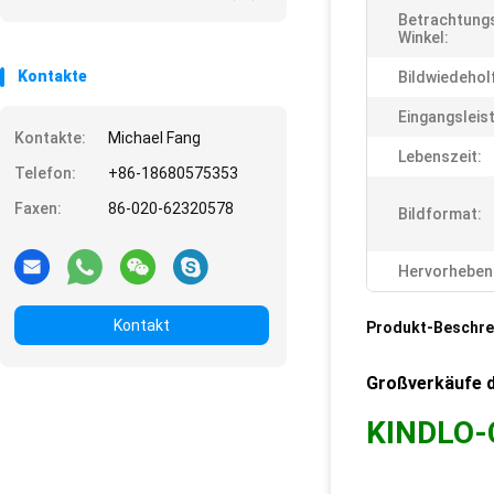
Betrachtung
Winkel:
Kontakte
Bildwiedehol
Eingangsleis
Kontakte:
Michael Fang
Lebenszeit:
Telefon:
+86-18680575353
Faxen:
86-020-62320578
Bildformat:
Hervorheben
Kontakt
Produkt-Beschre
Großverkäufe de
KINDLO-