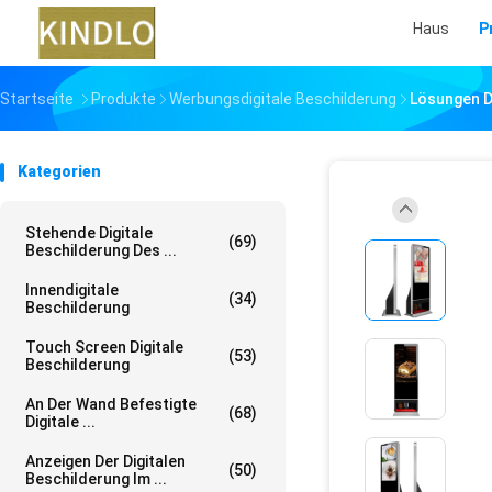
Haus
P
Startseite
Produkte
Werbungsdigitale Beschilderung
Lösungen De
Kategorien
Stehende Digitale
(69)
Beschilderung Des ...
Innendigitale
(34)
Beschilderung
Touch Screen Digitale
(53)
Beschilderung
An Der Wand Befestigte
(68)
Digitale ...
Anzeigen Der Digitalen
(50)
Beschilderung Im ...