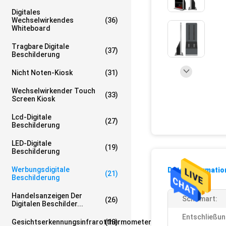
Digitales
Wechselwirkendes
(36)
Whiteboard
Tragbare Digitale
(37)
Beschilderung
Nicht Noten-Kiosk
(31)
Wechselwirkender Touch
(33)
Screen Kiosk
Lcd-Digitale
(27)
Beschilderung
LED-Digitale
(19)
Beschilderung
Werbungsdigitale
Detailinformati
(21)
Beschilderung
Handelsanzeigen Der
Schirmart:
(26)
Digitalen Beschilder...
Entschließun
Gesichtserkennungsinfrarotthermometer
(18)