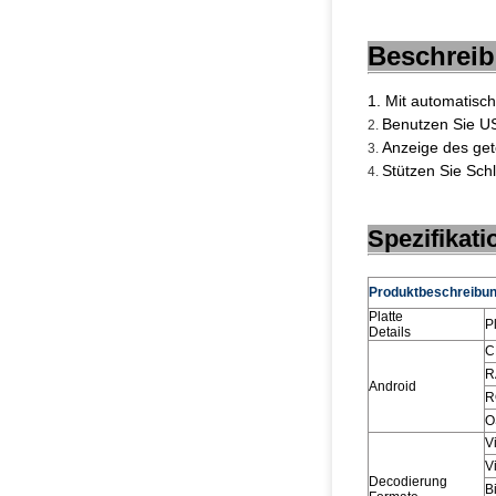
Beschrei
1.
Mit automatisch
Benutzen Sie US
2.
Anzeige des get
3.
Stützen Sie Schl
4.
Spezifikati
Produktbeschreibu
Platte
P
Details
C
R
Android
R
O
V
V
Decodierung
B