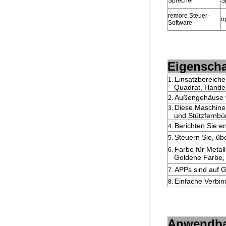
Sprecher
S
remore Steuer-
o
Software
Eigenscha
Einsatzbereiche
1.
Quadrat, Handel
Außengehäuse w
2.
Diese Maschine 
3.
und Stützfernbür
Berichten Sie 
4.
Steuern Sie, üb
5.
Farbe für Metal
6.
Goldene Farbe, 
APPs sind auf G
7.
Einfache Verbin
8.
Anwendbar