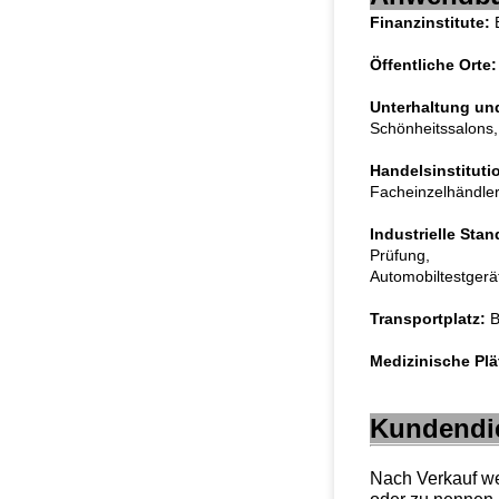
Finanzinstitute:
B
Öffentliche Orte:
Unterhaltung und
Schönheitssalons, 
Handelsinstituti
Facheinzelhändler,
Industrielle Stan
Prüfung,
Automobiltestgerät
Transportplatz:
B
Medizinische Plä
Kundendi
Nach Verkauf we