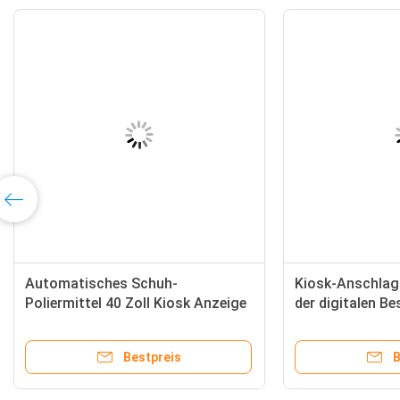
Automatisches Schuh-
Kiosk-Anschlag
Poliermittel 40 Zoll Kiosk Anzeige
der digitalen Be
digitaler Beschilderung
Schuhen annonc
annoncierend
Sie Funktion
Bestpreis
B