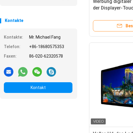
Werbung digitaler
der Displayer-Tou
Spieler-500cd/M2
Kontakte
Bes
Kontakte:
Mr. Michael Fang
Telefon:
+86-18680575353
Faxen:
86-020-62320578
Kontakt