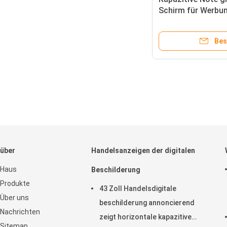
Schirm für Werbung
der Wand befestig
Bes
über
Handelsanzeigen der digitalen
Haus
Beschilderung
Produkte
43 Zoll Handelsdigitale
Über uns
beschilderung annoncierend
Nachrichten
zeigt horizontale kapazitive
Sitemap