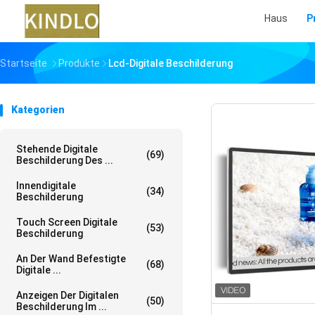
Haus
P
Startseite
Produkte
Lcd-Digitale Beschilderung
Kategorien
Stehende Digitale
(69)
Beschilderung Des ...
Innendigitale
(34)
Beschilderung
Touch Screen Digitale
(53)
Beschilderung
An Der Wand Befestigte
(68)
Digitale ...
Anzeigen Der Digitalen
(50)
Beschilderung Im ...