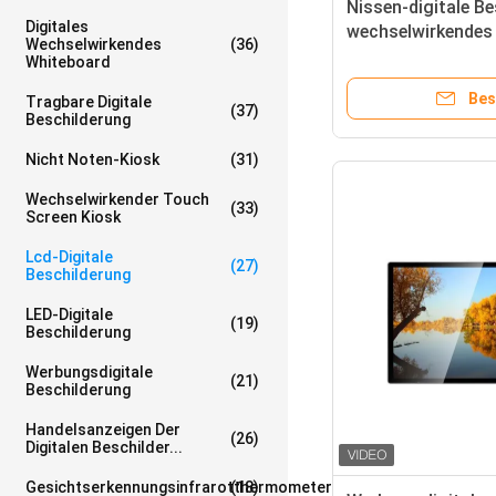
Nissen-digitale B
Digitales
wechselwirkendes
Wechselwirkendes
(36)
Sonnenlicht-lesba
Whiteboard
für Schule
Bes
Tragbare Digitale
(37)
Beschilderung
Nicht Noten-Kiosk
(31)
Wechselwirkender Touch
(33)
Screen Kiosk
Lcd-Digitale
(27)
Beschilderung
LED-Digitale
(19)
Beschilderung
Werbungsdigitale
(21)
Beschilderung
Handelsanzeigen Der
(26)
Digitalen Beschilder...
Gesichtserkennungsinfrarotthermometer
(18)