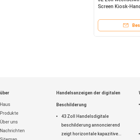
Screen Kiosk-Hand
System-Infrarotn
Bes
über
Handelsanzeigen der digitalen
Haus
Beschilderung
Produkte
43 Zoll Handelsdigitale
Über uns
beschilderung annoncierend
Nachrichten
zeigt horizontale kapazitive
Sitemap