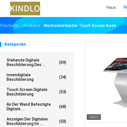
Haus
P
Startseite
Produkte
Wechselwirkender Touch Screen Kiosk
Kategorien
Stehende Digitale
(69)
Beschilderung Des ...
Innendigitale
(34)
Beschilderung
Touch Screen Digitale
(53)
Beschilderung
An Der Wand Befestigte
(68)
Digitale ...
Anzeigen Der Digitalen
(50)
Beschilderung Im ...