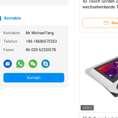
43 Touch Screen Z
wechselwirkende 
Fördersystem-Ein
Kontakte
Bes
Kontakte:
Mr. Michael Fang
Telefon:
+86-18680575353
Faxen:
86-020-62320578
Kontakt