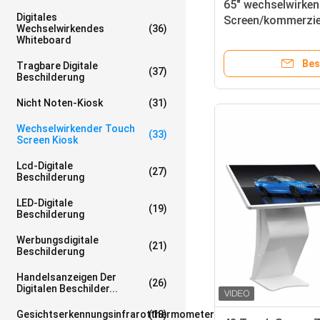
65" wechselwirke
Digitales
Screen/kommerzie
Wechselwirkendes
(36)
wechselwirkende 
Whiteboard
Androids
Bes
Tragbare Digitale
(37)
Beschilderung
Nicht Noten-Kiosk
(31)
Wechselwirkender Touch
(33)
Screen Kiosk
Lcd-Digitale
(27)
Beschilderung
LED-Digitale
(19)
Beschilderung
Werbungsdigitale
(21)
Beschilderung
Handelsanzeigen Der
(26)
Digitalen Beschilder...
Gesichtserkennungsinfrarotthermometer
(18)