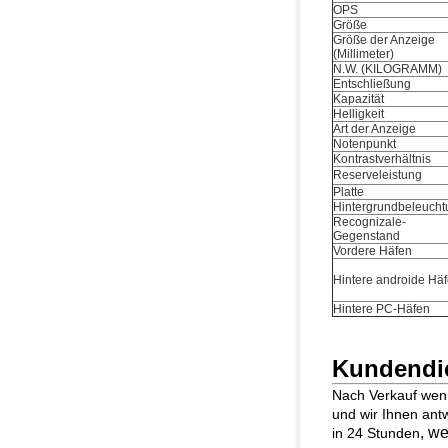
OPS
Größe
Größe der Anzeige
(Millimeter)
N.W. (KILOGRAMM)
Entschließung
Kapazität
Helligkeit
Art der Anzeige
Notenpunkt
Kontrastverhältnis
Reserveleistung
Platte
Hintergrundbeleucht
Recognizale-
Gegenstand
Vordere Häfen
Hintere androide Hä
Hintere PC-Häfen
Kundendi
Nach Verkauf wenn
und wir Ihnen ant
, w
in 24 Stunden