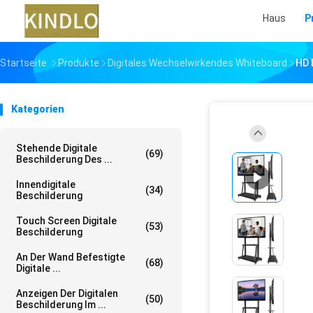
Haus
P
Startseite
Produkte
Digitales Wechselwirkendes Whiteboard
HD 
Kategorien
Stehende Digitale
(69)
Beschilderung Des ...
Innendigitale
(34)
Beschilderung
Touch Screen Digitale
(53)
Beschilderung
An Der Wand Befestigte
(68)
Digitale ...
Anzeigen Der Digitalen
(50)
Beschilderung Im ...