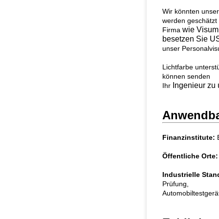
Wir könnten unsere
werden geschätzt
wie Visum,
Firma
besetzen Sie U
unser Personalvis
Lichtfarbe unters
können
senden
Ingenieur zu u
Ihr
Anwendbar
Finanzinstitute:
B
Öffentliche Orte:
Industrielle Stan
Prüfung,
Automobiltestgerät