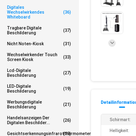
Digitales
Wechselwirkendes
(36)
Whiteboard
Tragbare Digitale
(37)
Beschilderung
Nicht Noten-Kiosk
(31)
Wechselwirkender Touch
(33)
Screen Kiosk
Lcd-Digitale
(27)
Beschilderung
LED-Digitale
(19)
Beschilderung
Werbungsdigitale
Detailinformati
(21)
Beschilderung
Handelsanzeigen Der
Schirmart:
(26)
Digitalen Beschilder...
Helligkeit:
Gesichtserkennungsinfrarotthermometer
(18)