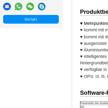
Produktbe
Kontakt
♥ Mehrpunktno
♥ kommt mit mu
♥ kommt mit WI
♥ ausgerüstet 
♥ Aluminiuml
♥ intelligente
hintergrundbel
♥
verfügbar in
♥ OPS: i3. i5. 
Software-
Parameter der duale
Art