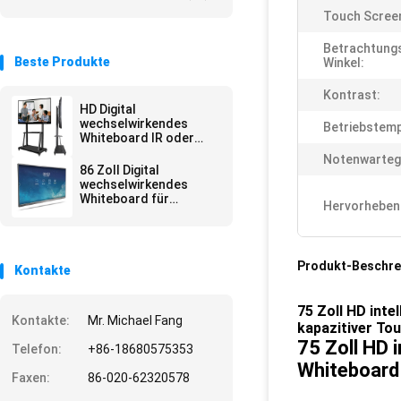
Touch Scree
Betrachtung
Beste Produkte
Winkel:
Kontrast:
HD Digital
wechselwirkendes
Betriebstemp
Whiteboard IR oder
kapazitiver Touch
Notenwartege
Screen
86 Zoll Digital
wechselwirkendes
Whiteboard für
Hervorheben
Unterricht und Sitzung
Produkt-Beschre
Kontakte
75 Zoll HD inte
Kontakte:
Mr. Michael Fang
kapazitiver To
75 Zoll HD 
Telefon:
+86-18680575353
Whiteboard
Faxen:
86-020-62320578