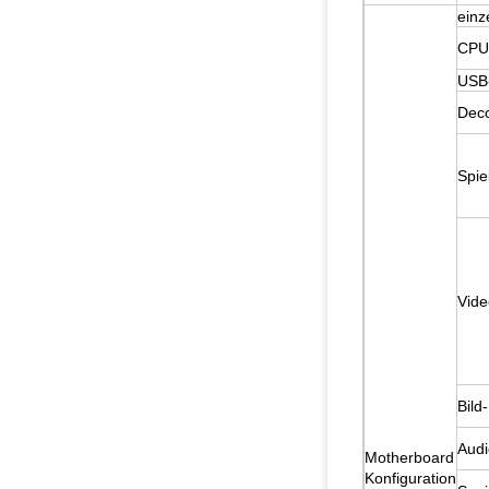
einz
CPU
USB-
Deco
Spi
Vide
Bild
Audi
Motherboard
Konfiguration