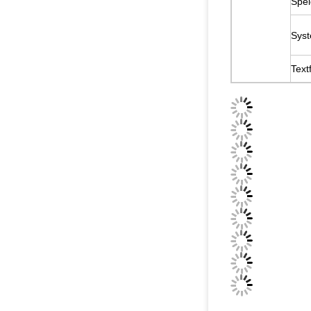
Spe
Sys
Text