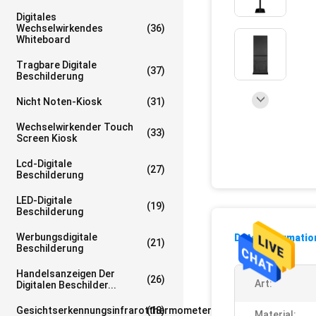
Digitales
Wechselwirkendes
(36)
Whiteboard
Tragbare Digitale
(37)
Beschilderung
Nicht Noten-Kiosk
(31)
Wechselwirkender Touch
(33)
Screen Kiosk
Lcd-Digitale
(27)
Beschilderung
LED-Digitale
(19)
Beschilderung
Werbungsdigitale
Detailinformati
(21)
Beschilderung
Handelsanzeigen Der
(26)
Art:
Digitalen Beschilder...
Gesichtserkennungsinfrarotthermometer
(18)
Material: