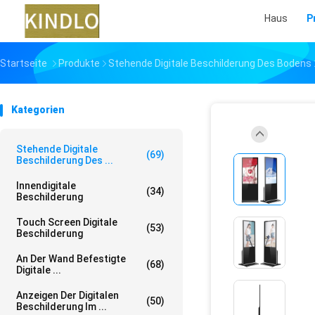
Haus
P
Startseite
Produkte
Stehende Digitale Beschilderung Des Bodens
Kategorien
Stehende Digitale
(69)
Beschilderung Des ...
Innendigitale
(34)
Beschilderung
Touch Screen Digitale
(53)
Beschilderung
An Der Wand Befestigte
(68)
Digitale ...
Anzeigen Der Digitalen
(50)
Beschilderung Im ...