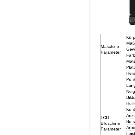
Körp
Maß
Maschine
Gewi
Parameter
Farb
Mate
Plat
Hers
Punk
Läng
Nei
Bild
Helli
Kont
Anze
LCD-
Betr
Bildschirm
Arbe
Parameter
Leis