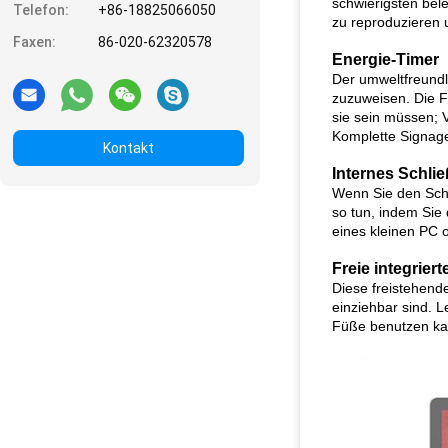
schwierigsten bel
Telefon:
+86-18825066050
zu reproduzieren u
Faxen:
86-020-62320578
Energie-Timer
Der umweltfreundl
zuzuweisen. Die F
sie sein müssen; V
Komplette Signag
Kontakt
Internes Schli
Wenn Sie den Schi
so tun, indem Si
eines kleinen PC 
Freie integrie
Diese freistehend
einziehbar sind. 
Füße benutzen kan