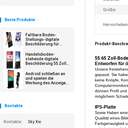
Größe:
Beste Produkte
Hervorheben
Faltbare Boden-
Stellungs-digitale
Produkt-Beschre
Beschilderung für
Geschäfts-
Einzelhandelsgeschäft
Handelsboden-
55 65 Zoll-Bod
stehende digitale
Beschilderung 55 Zoll
Entworfen für ö
65 Zoll
Unsere freistehen
Android schließen an
gepasst. Sie habe
und spielen die
keine Knöpfe, Kont
Werbung des Anzeigen-
Computermonitoren
Spielers
dünnen Profil und
möglichem Schade
Kontakte
IPS-Platte
Sowie Haben einer 
Qualität eines Bil
Kontakte:
Sky Xie
Farbgenauigkeit u