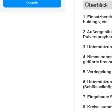
Kontakt
Überblick
1.
Einsatzberei
buidings, etc.
2. Außengehäus
Pulversprayhan
3. Unterstützu
4. Nimmt hohes 
geführte breche
5. Verriegelung
6. Unterstützu
(Schlüsselknöpf
7. Eingebaute 
8. Kreise auto