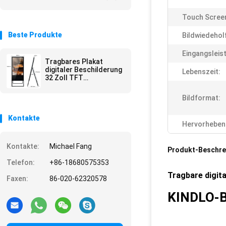
Touch Scree
Beste Produkte
Bildwiedehol
Eingangsleis
Tragbares Plakat
digitaler Beschilderung
Lebenszeit:
32 Zoll TFT
LCDs/Anzeigen
Android-Innendigitaler
Bildformat:
beschilderung
Kontakte
Hervorheben
Kontakte:
Michael Fang
Produkt-Beschre
Telefon:
+86-18680575353
Tragbare digita
Faxen:
86-020-62320578
KINDLO-