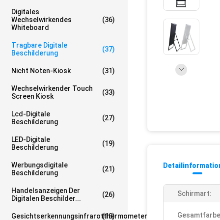
Digitales
Wechselwirkendes
(36)
Whiteboard
Tragbare Digitale
(37)
Beschilderung
Nicht Noten-Kiosk
(31)
Wechselwirkender Touch
(33)
Screen Kiosk
Lcd-Digitale
(27)
Beschilderung
LED-Digitale
(19)
Beschilderung
Werbungsdigitale
Detailinformati
(21)
Beschilderung
Handelsanzeigen Der
Schirmart:
(26)
Digitalen Beschilder...
Gesamtfarbe
Gesichtserkennungsinfrarotthermometer
(18)