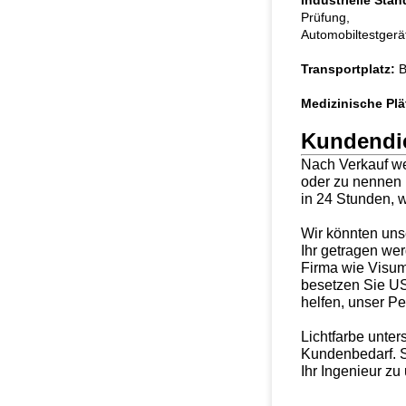
Industrielle Stan
Prüfung,
Automobiltestgerät
Transportplatz:
B
Medizinische Plä
Kundendi
Nach Verkauf we
oder zu nennen 
in 24 Stunden, w
Wir könnten unse
Ihr getragen we
Firma wie Visum,
besetzen Sie US
helfen, unser P
Lichtfarbe unter
Kundenbedarf. 
Ihr Ingenieur zu