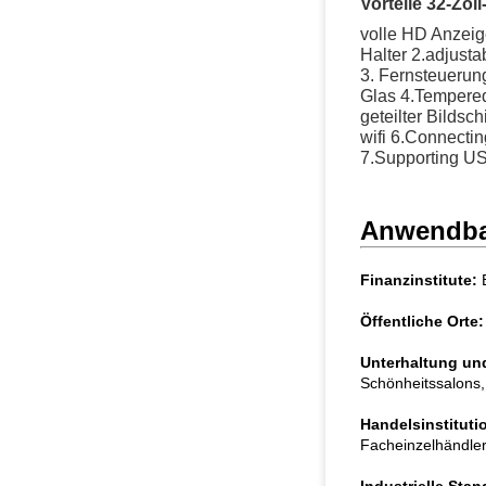
Vorteile 32-Zol
volle HD Anzei
Halter 2.adjusta
3. Fernsteuerun
Glas 4.Tempere
geteilter Bildsch
wifi 6.Connectin
7.Supporting US
Anwendbar
Finanzinstitute:
B
Öffentliche Orte:
Unterhaltung und
Schönheitssalons, 
Handelsinstituti
Facheinzelhändler,