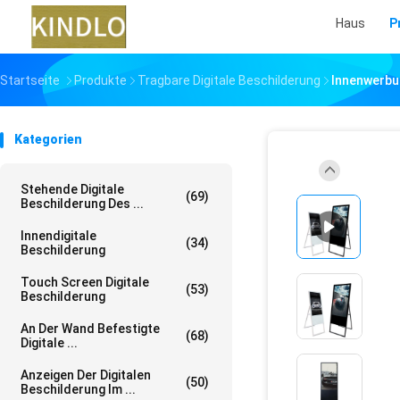
Haus
P
Startseite
Produkte
Tragbare Digitale Beschilderung
Innenwerbun
Kategorien
Stehende Digitale
(69)
Beschilderung Des ...
Innendigitale
(34)
Beschilderung
Touch Screen Digitale
(53)
Beschilderung
An Der Wand Befestigte
(68)
Digitale ...
Anzeigen Der Digitalen
(50)
Beschilderung Im ...