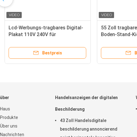
Lcd-Werbungs-tragbares Digital-
55 Zoll tragba
Plakat 110V 240V für
Boden-Stand-Ki
Ausstellungs-Hallen
und Kamera
Bestpreis
B
über
Handelsanzeigen der digitalen
Haus
Beschilderung
Produkte
43 Zoll Handelsdigitale
Über uns
beschilderung annoncierend
Nachrichten