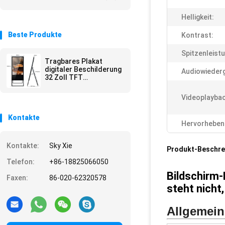
Helligkeit:
Beste Produkte
Kontrast:
Spitzenleistu
Tragbares Plakat
digitaler Beschilderung
Audiowieder
32 Zoll TFT
LCDs/Anzeigen
Android-Innendigitaler
Videoplaybac
beschilderung
Kontakte
Hervorheben
Kontakte:
Sky Xie
Produkt-Beschre
Telefon:
+86-18825066050
Bildschirm-
Faxen:
86-020-62320578
steht nich
Allgemein