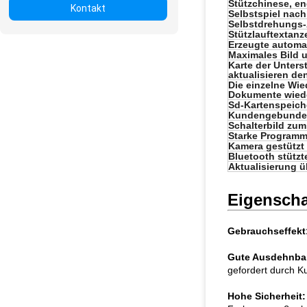
Stützchinese, en
Kontakt
Selbstspiel nach
Selbstdrehungs-
Stützlauftextanz
Erzeugte automat
Maximales Bild 
Karte der Unters
aktualisieren den
Die einzelne Wie
Dokumente wiede
Sd-Kartenspeich
Kundengebundene
Schalterbild zum
Starke Programm
Kamera gestützt
Bluetooth stützt
Aktualisierung 
Eigenscha
Gebrauchseffekt
Gute Ausdehnbar
gefordert durch K
Hohe Sicherheit: