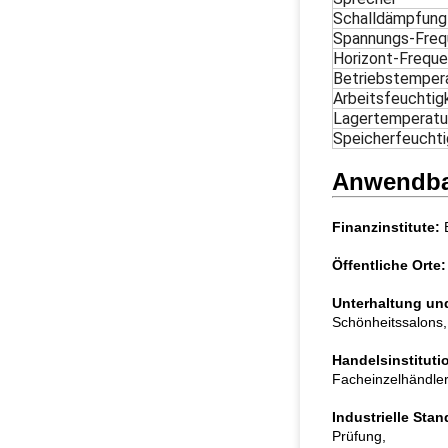
Schalldämpfung
Spannungs-Freq
Horizont-Frequ
Betriebstemper
Arbeitsfeuchtig
Lagertemperatu
Speicherfeuchti
Anwendbar
Finanzinstitute:
B
Öffentliche Orte:
Unterhaltung und
Schönheitssalons, 
Handelsinstituti
Facheinzelhändler,
Industrielle Stan
Prüfung,