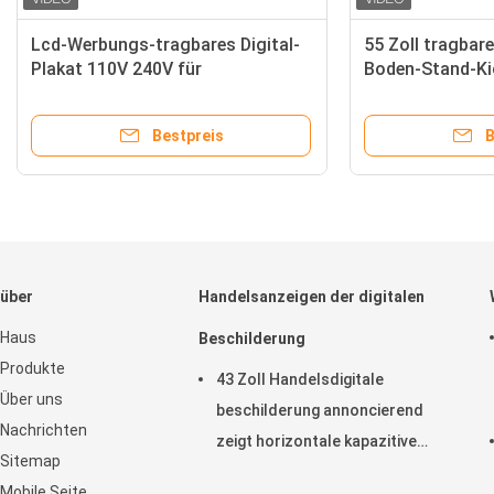
Lcd-Werbungs-tragbares Digital-
55 Zoll tragba
Plakat 110V 240V für
Boden-Stand-Ki
Ausstellungs-Hallen
und Kamera
Bestpreis
B
über
Handelsanzeigen der digitalen
Haus
Beschilderung
Produkte
43 Zoll Handelsdigitale
Über uns
beschilderung annoncierend
Nachrichten
zeigt horizontale kapazitive
Sitemap
Noten-Anzeige LCD an
Mobile Seite