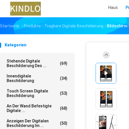
Haus
P
Startseite
Produkte
Tragbare Digitale Beschilderung
Bildschirm-
Kategorien
Stehende Digitale
(69)
Beschilderung Des ...
Innendigitale
(34)
Beschilderung
Touch Screen Digitale
(53)
Beschilderung
An Der Wand Befestigte
(68)
Digitale ...
Anzeigen Der Digitalen
(50)
Beschilderung Im ...