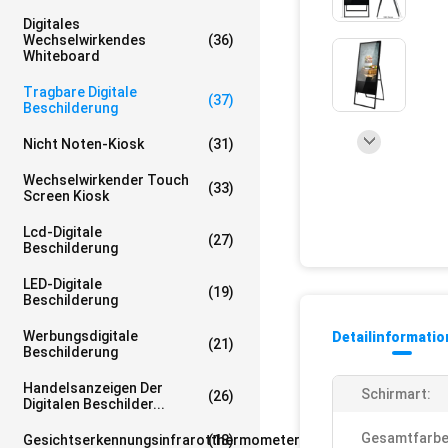
Digitales
Wechselwirkendes
(36)
Whiteboard
Tragbare Digitale
(37)
Beschilderung
Nicht Noten-Kiosk
(31)
Wechselwirkender Touch
(33)
Screen Kiosk
Lcd-Digitale
(27)
Beschilderung
LED-Digitale
(19)
Beschilderung
Werbungsdigitale
Detailinformati
(21)
Beschilderung
Handelsanzeigen Der
Schirmart:
(26)
Digitalen Beschilder...
Gesamtfarbe
Gesichtserkennungsinfrarotthermometer
(18)