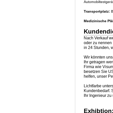
Automobiltestgerät
Transportplatz:
B
Medizinische Plä
Kundendi
Nach Verkauf we
oder zu nennen 
in 24 Stunden, w
Wir könnten unse
Ihr getragen we
Firma wie Visum,
besetzen Sie US
helfen, unser P
Lichtfarbe unter
Kundenbedarf. 
Ihr Ingenieur zu
Exhibtion