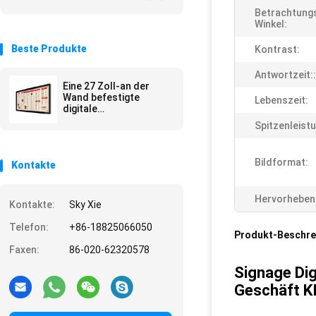
Betrachtung
Winkel:
Beste Produkte
Kontrast:
Antwortzeit::
Eine 27 Zoll-an der
Wand befestigte
Lebenszeit:
digitale
Beschilderung/Werbungs-
Spitzenleistu
Kiosk steht Mall-
Werbung
Bildformat:
Kontakte
Hervorheben
Kontakte:
Sky Xie
Telefon:
+86-18825066050
Produkt-Beschre
Faxen:
86-020-62320578
Signage Dig
Geschäft 