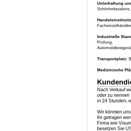
Unterhaltung und
Schönheitssalons, 
Handelsinstituti
Facheinzelhändler,
Industrielle Stan
Prüfung,
Automobiltestgerät
Transportplatz:
B
Medizinische Plä
Kundendi
Nach Verkauf we
oder zu nennen 
in 24 Stunden, w
Wir könnten unse
Ihr getragen we
Firma wie Visum,
besetzen Sie US