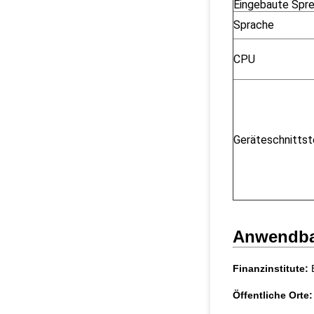
Eingebaute Spr
Sprache
CPU
Geräteschnittst
Anwendbar
Finanzinstitute:
B
Öffentliche Orte: