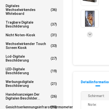
Digitales
Wechselwirkendes
(36)
Whiteboard
Tragbare Digitale
(37)
Beschilderung
Nicht Noten-Kiosk
(31)
Wechselwirkender Touch
(33)
Screen Kiosk
Lcd-Digitale
(27)
Beschilderung
LED-Digitale
(19)
Beschilderung
Werbungsdigitale
Detailinformati
(21)
Beschilderung
Handelsanzeigen Der
Schirmart:
(26)
Digitalen Beschilder...
Note:
Gesichtserkennungsinfrarotthermometer
(18)