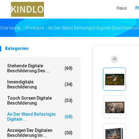
Haus
P
Startseite
Produkte
An Der Wand Befestigte Digitale Beschilderun
Kategorien
Stehende Digitale
(69)
Beschilderung Des ...
Innendigitale
(34)
Beschilderung
Touch Screen Digitale
(53)
Beschilderung
An Der Wand Befestigte
(68)
Digitale ...
Anzeigen Der Digitalen
(50)
Beschilderung Im ...