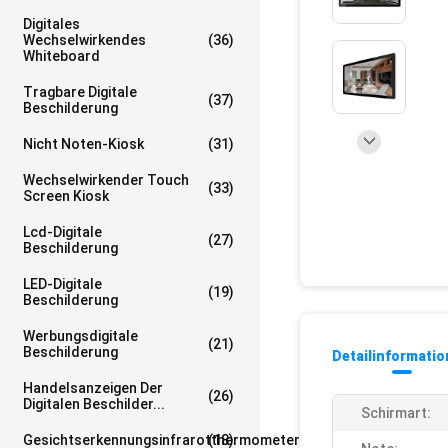
Digitales
Wechselwirkendes
(36)
Whiteboard
Tragbare Digitale
(37)
Beschilderung
Nicht Noten-Kiosk
(31)
Wechselwirkender Touch
(33)
Screen Kiosk
Lcd-Digitale
(27)
Beschilderung
LED-Digitale
(19)
Beschilderung
Werbungsdigitale
(21)
Beschilderung
Detailinformati
Handelsanzeigen Der
(26)
Digitalen Beschilder...
Schirmart:
Gesichtserkennungsinfrarotthermometer
(18)