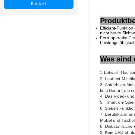
Kontakt
Produktbe
Efficiant-Funktio
nicht breite Sicht
Fern-operationTh
Leistungsfähigkeit
Was sind 
Entwurf, Hochlei
1.
2.
Lauftext-Mittei
3.
Antriebskraftin
kein Bedarf, die c
4. Das Video- und
5.
Timer:
die Spie
6. Sieben Funktio
7.
Berufsklammer
Möbel und Tischpla
8.
Diebstahlsicher
9. Kein DVD-ähnli