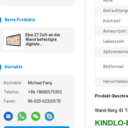
Note:
Betrachtungs
Beste Produkte
Kontrast:
Antwortzeit::
Eine 27 Zoll-an der
Wand befestigte
Lebenszeit:
digitale
Beschilderung/Werbungs-
Spitzenleistu
Kiosk steht Mall-
Werbung
Bildformat:
Kontakte
Hervorheben
Kontakte:
Michael Fang
Telefon:
+86-18680575353
Produkt-Beschre
Faxen:
86-020-62320578
Wand-Berg 43 To
KINDLO-