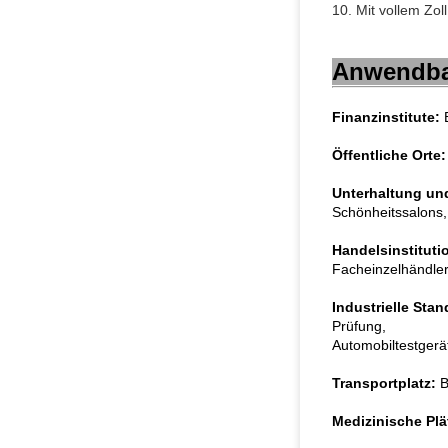
10. Mit vollem Zo
Anwendbar
Finanzinstitute:
B
Öffentliche Orte:
Unterhaltung und
Schönheitssalons, 
Handelsinstituti
Facheinzelhändler,
Industrielle Stan
Prüfung,
Automobiltestgerät
Transportplatz:
B
Medizinische Plä