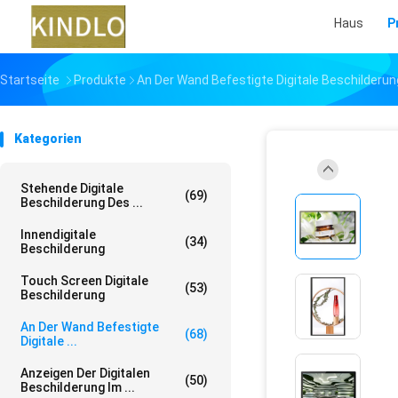
Haus
P
Startseite
Produkte
An Der Wand Befestigte Digitale Beschilderun
Kategorien
Stehende Digitale
(69)
Beschilderung Des ...
Innendigitale
(34)
Beschilderung
Touch Screen Digitale
(53)
Beschilderung
An Der Wand Befestigte
(68)
Digitale ...
Anzeigen Der Digitalen
(50)
Beschilderung Im ...