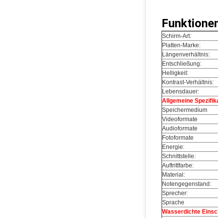
Funktionen
Schirm-Art:
Platten-Marke:
Längenverhältnis:
Entschließung:
Helligkeit:
Kontrast-Verhältnis:
Lebensdauer:
Allgemeine Spezifik
Speichermedium
Videoformate
Audioformate
Fotoformate
Energie:
Schnittstelle:
Auftrittfarbe:
Material:
Notengegenstand:
Sprecher:
Sprache
Wasserdichte Einsc