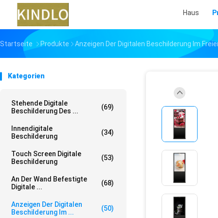
Haus
P
Startseite
Produkte
Anzeigen Der Digitalen Beschilderung Im Freie
Kategorien
Stehende Digitale
(69)
Beschilderung Des ...
Innendigitale
(34)
Beschilderung
Touch Screen Digitale
(53)
Beschilderung
An Der Wand Befestigte
(68)
Digitale ...
Anzeigen Der Digitalen
(50)
Beschilderung Im ...