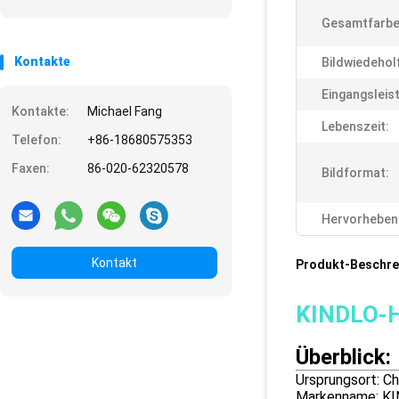
Gesamtfarbe
Kontakte
Bildwiedehol
Eingangsleis
Kontakte:
Michael Fang
Lebenszeit:
Telefon:
+86-18680575353
Faxen:
86-020-62320578
Bildformat:
Hervorheben
Kontakt
Produkt-Beschre
KINDLO-
Überblick:
Ursprungsort: Ch
Markenname: K