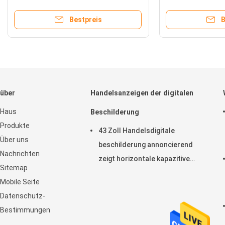
Anschlagtafel-Multimedia-Spieler
digitalen Beschi
annonciert
an der Wand bef
Bestpreis
B
über
Handelsanzeigen der digitalen
Haus
Beschilderung
Produkte
43 Zoll Handelsdigitale
Über uns
beschilderung annoncierend
Nachrichten
zeigt horizontale kapazitive
Sitemap
Noten-Anzeige LCD an
Mobile Seite
Datenschutz-
Bestimmungen