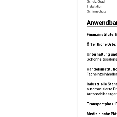
Schutz-Grad
Installation
Schirmschutz
Anwendbar
Finanzinstitute:
B
Öffentliche Orte:
Unterhaltung und 
Schönheitssalons, 
Handelsinstituti
Facheinzelhändler,
Industrielle Stan
automatisierte Pr
Automobiltestgerä
Transportplatz:
B
Medizinische Plä