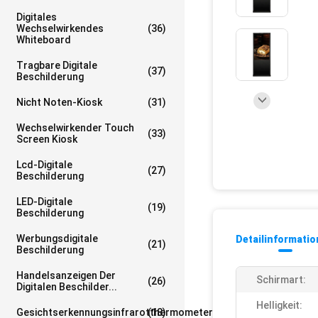
Digitales
Wechselwirkendes
(36)
Whiteboard
Tragbare Digitale
(37)
Beschilderung
Nicht Noten-Kiosk
(31)
Wechselwirkender Touch
(33)
Screen Kiosk
Lcd-Digitale
(27)
Beschilderung
LED-Digitale
(19)
Beschilderung
Werbungsdigitale
Detailinformati
(21)
Beschilderung
Handelsanzeigen Der
Schirmart:
(26)
Digitalen Beschilder...
Helligkeit:
Gesichtserkennungsinfrarotthermometer
(18)