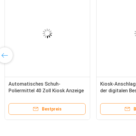
Automatisches Schuh-
Kiosk-Anschlag
Poliermittel 40 Zoll Kiosk Anzeige
der digitalen Be
digitaler Beschilderung
Schuhen annonc
annoncierend
Sie Funktion
Bestpreis
B