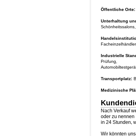
Öffentliche Orte:
Unterhaltung und
Schönheitssalons, 
Handelsinstituti
Facheinzelhändler,
Industrielle Stan
Prüfung,
Automobiltestgerät
Transportplatz:
B
Medizinische Plä
Kundendi
Nach Verkauf we
oder zu nennen 
in 24 Stunden, w
Wir könnten unse