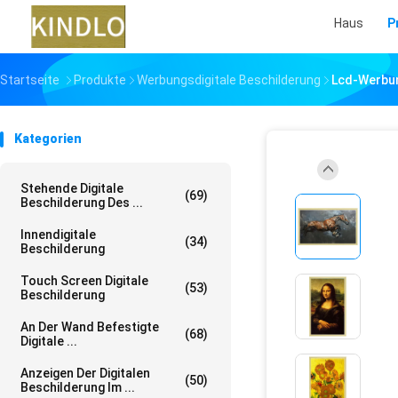
Haus
P
Startseite
Produkte
Werbungsdigitale Beschilderung
Lcd-Werbung
Kategorien
Stehende Digitale
(69)
Beschilderung Des ...
Innendigitale
(34)
Beschilderung
Touch Screen Digitale
(53)
Beschilderung
An Der Wand Befestigte
(68)
Digitale ...
Anzeigen Der Digitalen
(50)
Beschilderung Im ...