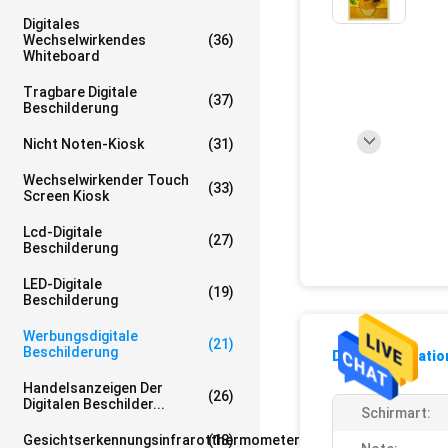
Digitales
Wechselwirkendes
(36)
Whiteboard
Tragbare Digitale
(37)
Beschilderung
Nicht Noten-Kiosk
(31)
Wechselwirkender Touch
(33)
Screen Kiosk
Lcd-Digitale
(27)
Beschilderung
LED-Digitale
(19)
Beschilderung
Werbungsdigitale
(21)
Beschilderung
Detailinformati
Handelsanzeigen Der
(26)
Digitalen Beschilder...
Schirmart:
Gesichtserkennungsinfrarotthermometer
(18)