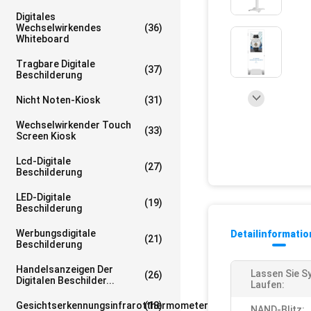
Digitales
Wechselwirkendes
(36)
Whiteboard
Tragbare Digitale
(37)
Beschilderung
Nicht Noten-Kiosk
(31)
Wechselwirkender Touch
(33)
Screen Kiosk
Lcd-Digitale
(27)
Beschilderung
LED-Digitale
(19)
Beschilderung
Werbungsdigitale
Detailinformati
(21)
Beschilderung
Handelsanzeigen Der
Lassen Sie S
(26)
Digitalen Beschilder...
Laufen:
Gesichtserkennungsinfrarotthermometer
(18)
NAND-Blitz: