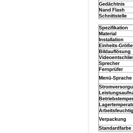
Gedächtnis
Nand Flash
Schnittstelle
Spezifikation
Material
Installation
Einheits-Größe
Bildauflösung
Videoentschli
Sprecher
Fernprüfer
Menü-Sprache
Stromversorg
Leistungsauf
Betriebstemper
Lagertemperat
Arbeitsfeuchtig
Verpackung
Standardfarbe