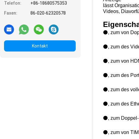
Telefon:
+86-18680575353
lässt Organisat
Videos, Diavorf
Faxen:
86-020-62320578
Eigenscha
⚫, zum von Dop
Kontakt
⚫, zum des Vide
⚫, zum von HDM
⚫, zum des Portr
⚫, zum des voll
⚫, zum des Ethe
⚫, zum Doppel-
⚫, zum von TIMI