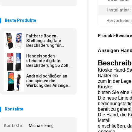
Installation:
Beste Produkte
Hervorheben
Produkt-Beschre
Faltbare Boden-
Stellungs-digitale
Beschilderung für
Geschäfts-
Anzeigen-Hand 
Einzelhandelsgeschäft
Handelsboden-
stehende digitale
Beschrei
Beschilderung 55 Zoll
Kioske Hand-Sani
65 Zoll
Bakterien
Android schließen an
und spielen die
zum In der Lage 
Werbung des Anzeigen-
Kioske
Spielers
bieten Sie eine 
Die neue Linie 
bedienungsferti
Kontakte
bereit zu gehen!
Die Hand, die K
Metall
Kontakte:
Michael Fang
einschließen, d
Anzeige