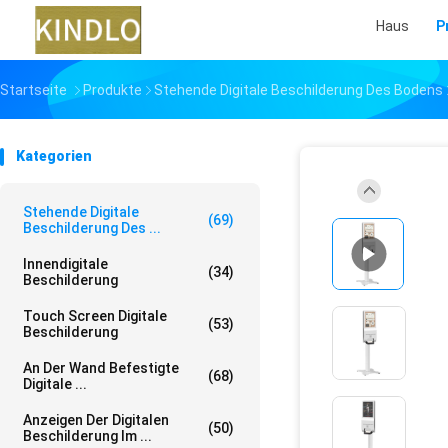
Haus
P
Startseite
Produkte
Stehende Digitale Beschilderung Des Bodens
Kategorien
Stehende Digitale
(69)
Beschilderung Des ...
Innendigitale
(34)
Beschilderung
Touch Screen Digitale
(53)
Beschilderung
An Der Wand Befestigte
(68)
Digitale ...
Anzeigen Der Digitalen
(50)
Beschilderung Im ...