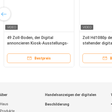
49 Zoll-Boden, der Digital
Zoll Hd1080p de
annoncieren Kiosk-Ausstellungs-
stehender digit
Mitte-Unterstützung steht
43 für Einkauf
Bestpreis
B
über
Handelsanzeigen der digitalen
Haus
Beschilderung
Produkte