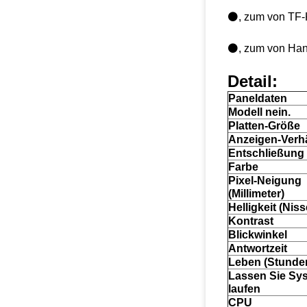
⚫, zum von TF-
⚫, zum von Hand
Detail:
Paneldaten
Modell nein.
Platten-Größe
Anzeigen-Verhä
Entschließung 
Farbe
Pixel-Neigung
(Millimeter)
Helligkeit (Nis
Kontrast
Blickwinkel
Antwortzeit
Leben (Stunde
Lassen Sie Sy
laufen
CPU