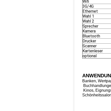
Wifi
3G/4G
Ethernet
Wahl 1
Wahl 2
Sprecher
Kamera
Bluetooth
Drucker
Scanner
Kartenleser
optional
ANWENDUN
Banken, Wertpap
Buchhandlungen
Kinos, Eignungs
Schönheitssalon