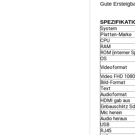
Gute Ersteigba
SPEZIFIKATI
System
Platten-Marke
CPU
RAM
ROM (interner S
OS
Videoformat
Video FHD 108
Bild-Format
Text
Audioformat
HDMI gab aus
Einbauschlitz S
Mic herein
Audio heraus
USB
RJ45