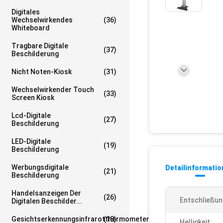
Digitales
Wechselwirkendes
(36)
Whiteboard
Tragbare Digitale
(37)
Beschilderung
Nicht Noten-Kiosk
(31)
Wechselwirkender Touch
(33)
Screen Kiosk
Lcd-Digitale
(27)
Beschilderung
LED-Digitale
(19)
Beschilderung
Werbungsdigitale
Detailinformati
(21)
Beschilderung
Handelsanzeigen Der
(26)
Entschließun
Digitalen Beschilder...
Gesichtserkennungsinfrarotthermometer
(18)
Helligkeit: