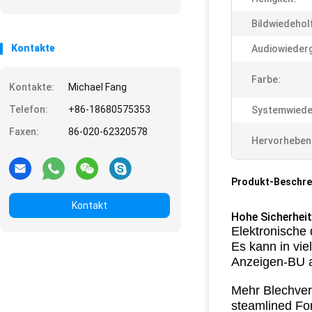
Bildwiedehol
Kontakte
Audiowieder
Farbe:
Kontakte:
Michael Fang
Telefon:
+86-18680575353
Systemwied
Faxen:
86-020-62320578
Hervorheben
Produkt-Beschre
Kontakt
Hohe Sicherheit
Elektronische
Es kann in vie
Anzeigen-BU au
Mehr Blechver
steamlined Fo