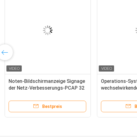
Noten-Bildschirmanzeige Signage
Operations-Sys
der Netz-Verbesserungs-PCAP 32
wechselwirkende
Zoll-Wand-Berg
Werbungs-Schir
Museums-i7
Bestpreis
B