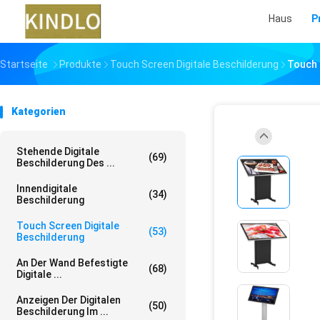
Haus
P
Startseite
Produkte
Touch Screen Digitale Beschilderung
Touch 
Kategorien
Stehende Digitale
(69)
Beschilderung Des ...
Innendigitale
(34)
Beschilderung
Touch Screen Digitale
(53)
Beschilderung
An Der Wand Befestigte
(68)
Digitale ...
Anzeigen Der Digitalen
(50)
Beschilderung Im ...