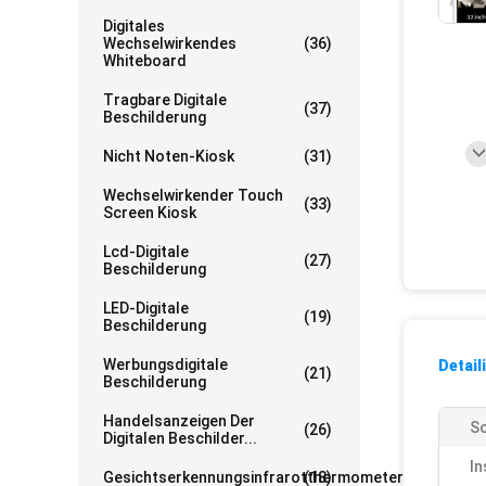
Digitales
Wechselwirkendes
(36)
Whiteboard
Tragbare Digitale
(37)
Beschilderung
Nicht Noten-Kiosk
(31)
Wechselwirkender Touch
(33)
Screen Kiosk
Lcd-Digitale
(27)
Beschilderung
LED-Digitale
(19)
Beschilderung
Werbungsdigitale
Detail
(21)
Beschilderung
Handelsanzeigen Der
Sc
(26)
Digitalen Beschilder...
In
Gesichtserkennungsinfrarotthermometer
(18)