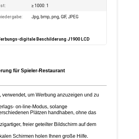
st:
≥ 1000: 1
iedergabe:
Jpg, bmp, png, GIF, JPEG
erbungs-digitale Beschilderung J1900 LCD
ung für Spieler-Restaurant
e, verwendet, um Werbung anzuzeigen und zu
erlags- on-line-Modus, solange
verschiedenen Plätzen handhaben, ohne das
gartiger, freier geteilter Bildschirm auf dem
ikalen Schirmen holen Ihnen große Hilfe.