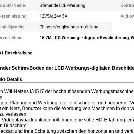
rodukt-Name:
Stehende LCD-Werbung
Kontra
itzenleistung:
12V5A; 24V 5A
Audiow
enü-Sprache:
Chinese/englisches/multi lang
rvorheben:
16.7M LCD Werbungs-digitale Beschilderung
,
W
kt-Beschreibung
nder Schirm-Boden der LCD-Werbungs-digitalen Beschilder
kt-Details
on Wifi-Netzes I3 I5 I7 der hochauflösenden Werbungsmaschin
en
gen, Planung und Werbung, etc., ein schneller und bequemer V
bt ein Netz, Benutzer kann die Werbung von Maschinen in den 
zu verlassen.
 Videoplaybackfunktion holt Ihnen eine volle HD-Erfahrung; einzi
n Bildschirm
ackart und freie Schaltung zwischen den horizontalen und vert