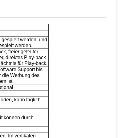
 gespielt werden, und
espielt werden.
, freier geteilter
er, direktes Play-back
chtnis für Play-back.
Software Support bis
für die Werbung des
m ist.
tional
ioden, kann täglich
it können durch
en. Im vertikalen