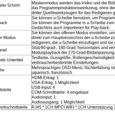
Maskenmodus werden das Video und die Bild
aler Schirm
das Programmproduktionswerkzeug, ohne den
dritter Quellewerkzeugen für das Redigieren g
Sie können u-Scheibe benutzen, um Program
back
Sie können die Programme in u-Scheibe zum
Gedächtnis auch importieren für Play-back.
Sie können den offenen Modus einstellen, um
er Modus
direkt zum Hauptverzeichnis der u-Scheibe zu
redigieren, die u-Scheibe einzufügen und sie d
Stütz90-grad-, 180-Grad, horizontales und ver
grad
Modusplayback der 270-Grad-Bildanpassung
Testfarbe, Gussgröße, Rollengeschwindigkeit 
de Untertitel
verbraucherbestimmte Einstellungen.
Mehrsprachiges OSD-Menü, Nichterfüllung ist,
he
japanisch, französisch
HDMI-Ertrag: 1
VGA-Ertrag: 1 Möglichkeit
USB-Input: 4
tstelle
COM-Schnittstelle: 4 eingebaut
Audioinput: 1
Audioausgang: 1 Möglichkeit
erkschnittstelle
RJ45 * 1CH MPCI WIFI * 1CH Unterstützung