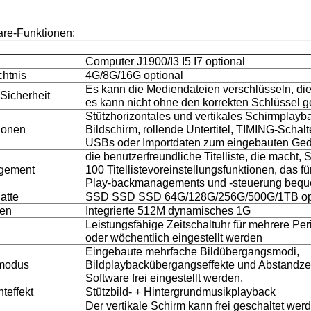
are-Funktionen:
Computer J1900/I3 I5 I7 optional
htnis
4G/8G/16G optional
Es kann die Mediendateien verschlüsseln, die
Sicherheit
es kann nicht ohne den korrekten Schlüssel g
Stützhorizontales und vertikales Schirmplayback
ionen
Bildschirm, rollende Untertitel, TIMING-Schalt
USBs oder Importdaten zum eingebauten Gedä
die benutzerfreundliche Titelliste, die macht, 
gement
100 Titellistevoreinstellungsfunktionen, das 
Play-backmanagements und -steuerung beque
atte
SSD SSD SSD 64G/128G/256G/500G/1TB op
ken
Integrierte 512M dynamisches 1G
Leistungsfähige Zeitschaltuhr für mehrere Per
oder wöchentlich eingestellt werden
Eingebaute mehrfache Bildübergangsmodi,
modus
Bildplaybackübergangseffekte und Abstandze
Software frei eingestellt werden.
teffekt
Stützbild- + Hintergrundmusikplayback
Der vertikale Schirm kann frei geschaltet werd