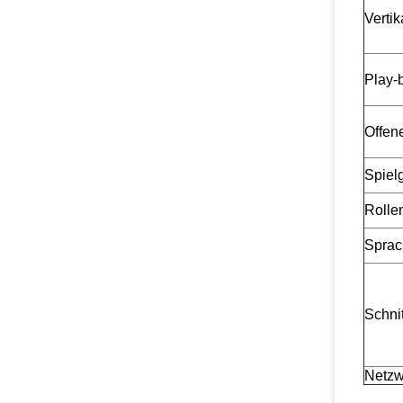
Vertik
Play-
Offen
Spiel
Rollen
Sprac
Schnit
Netzw