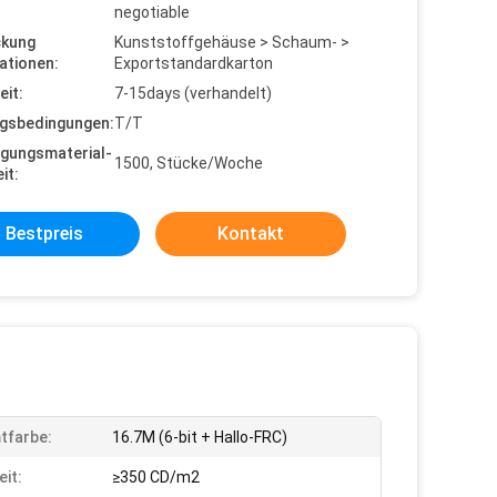
negotiable
ckung
Kunststoffgehäuse > Schaum- >
ationen:
Exportstandardkarton
eit:
7-15days (verhandelt)
gsbedingungen:
T/T
gungsmaterial-
1500, Stücke/Woche
it:
Bestpreis
Kontakt
tfarbe:
16.7M (6-bit + Hallo-FRC)
eit:
≥350 CD/m2