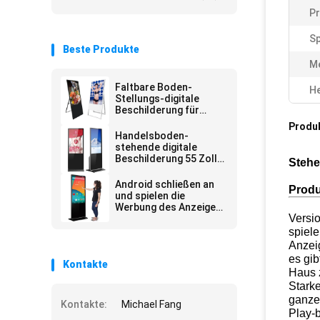
P
Sp
Beste Produkte
M
Faltbare Boden-
He
Stellungs-digitale
Beschilderung für
Geschäfts-
Produ
Einzelhandelsgeschäft
Handelsboden-
stehende digitale
Beschilderung 55 Zoll
Stehe
65 Zoll
Android schließen an
Produ
und spielen die
Werbung des Anzeigen-
Versi
Spielers
spiel
Anzei
es gi
Kontakte
Haus 
Starke
ganze
Kontakte:
Michael Fang
Play-b