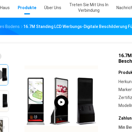
Treten Sie Mit Uns In
Haus
Produkte
Über Uns
Nachric
Verbindung
Des Bodens
16.7M Standing LCD Werbungs-Digitale Beschilderung Fü
16.7M
Besch
Produk
Herkun
Marke
Zertifi
Model
Zahlun
Min Be