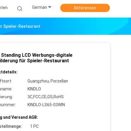
German
hten
Referenzen
r Spieler-Restaurant
 Standing LCD Werbungs-digitale
ilderung für Spieler-Restaurant
tdetails:
ftsort:
Guangzhou, Porzellan
nname:
KINDLO
zierung:
3C,FCC,CE,GS,RoHS
lnummer:
KINDLO-LS65-03WIN
g und Versand AGB:
stellmenge:
1 PC