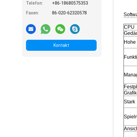
Telefon:
+86-18680575353
Faxen:
86-020-62320578
Softw
CPU
Gedäc
Hohe 
Kontakt
Funkt
Mana
Festpl
Grafi
Stark
Spiel
Ansich