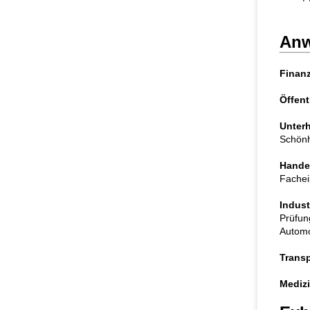
Anw
Finanz
Öffent
Unterh
Schönhe
Handel
Fachei
Indust
Prüfun
Automob
Transp
Medizi