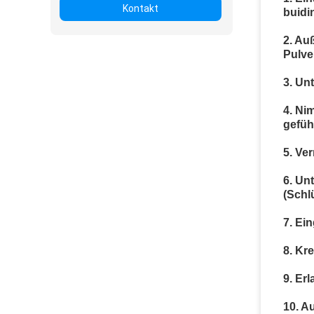
Kontakt
buidin
2. Au
Pulve
3. Un
4. Ni
gefüh
5. Ve
6. Un
(Schl
7. Ei
8. Kr
9. Er
10. A