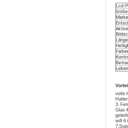
Lcd-P
Größe
Mark
Entsc
Aktive
Bilds
Länge
Hellig
Farbe
Kontr
Betra
Leben
Vorte
volle
Halter
3. Fe
Glas 
geteil
wifi 6
7.Supp