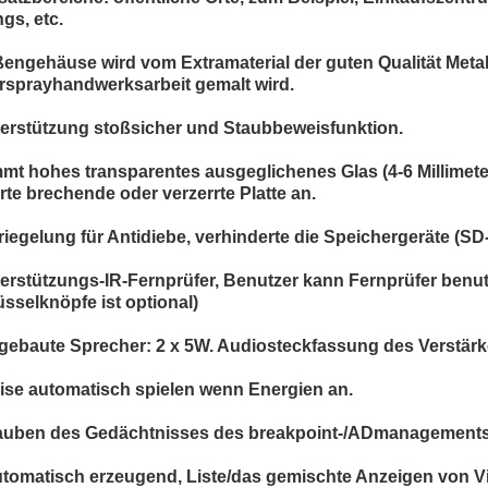
gs, etc.
ßengehäuse wird vom Extramaterial der guten Qualität Meta
rsprayhandwerksarbeit gemalt wird.
terstützung stoßsicher und Staubbeweisfunktion.
mmt hohes transparentes ausgeglichenes Glas (4-6 Millimeter
rte brechende oder verzerrte Platte an.
rriegelung für Antidiebe, verhinderte die Speichergeräte (S
terstützungs-IR-Fernprüfer, Benutzer kann Fernprüfer benut
üsselknöpfe ist optional)
ngebaute Sprecher: 2 x 5W. Audiosteckfassung des Verstärke
eise automatisch spielen wenn Energien an.
lauben des Gedächtnisses des breakpoint-/ADmanagement
utomatisch erzeugend, Liste/das gemischte Anzeigen von Vi