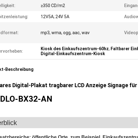
lligkeit:
≥350 CD/m2
Eingan
itzenleistung:
12V5A; 24V 5A
Audiow
ldformat:
mp3, wma, ogg, aac, wav
Videop
Kiosk des Einkaufszentrum-60hz
,
Faltbarer Ei
rvorheben:
Digital-Einkaufszentrum-Kiosk
kt-Beschreibung
ares Digital-Plakat tragbarer LCD Anzeige Signage f
NDLO-BX32-AN
rblick
satzbereiche: öffentliche Orte, zum Beispiel, Einkaufszentr