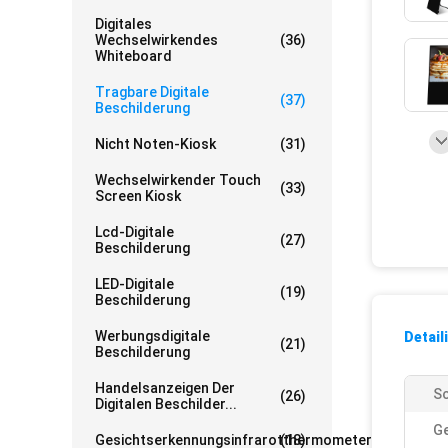
Digitales
Wechselwirkendes
(36)
Whiteboard
Tragbare Digitale
(37)
Beschilderung
Nicht Noten-Kiosk
(31)
Wechselwirkender Touch
(33)
Screen Kiosk
Lcd-Digitale
(27)
Beschilderung
LED-Digitale
(19)
Beschilderung
Werbungsdigitale
Detail
(21)
Beschilderung
Handelsanzeigen Der
Sc
(26)
Digitalen Beschilder...
G
Gesichtserkennungsinfrarotthermometer
(18)