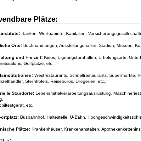
endbare Plätze:
institute:
Banken, Wertpapiere, Kapitalien, Versicherungsgesellschafte
liche Orte:
Buchhandlungen, Ausstellungshallen, Stadien, Museen, Kon
altung und Freizeit:
Kinos, Eignungsturnhallen, Erholungsorte, Unter
itssalons, Golfplätze, etc.;
sinstitutionen:
Westrestaurants, Schnellrestaurants, Supermärkte, Ke
nzelhändler, Sternhotels, Reisebüros, Drogerien, etc.;
rielle Standorte:
Lebensmittelverarbeitungsausrüstung, Maschineriest
g,
iltestgerät, etc.;
ortplatz:
Busbahnhof, Haltestelle, U-Bahn, Hochgeschwindigkeitsschie
nische Plätze:
Krankenhäuser, Krankenanstalten, Apothekenketteninsti