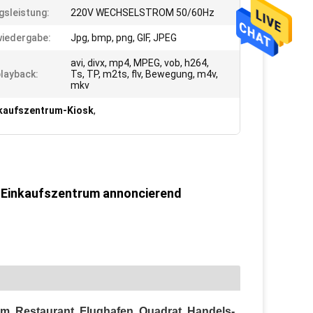
gsleistung:
220V WECHSELSTROM 50/60Hz
iedergabe:
Jpg, bmp, png, GIF, JPEG
avi, divx, mp4, MPEG, vob, h264,
layback:
Ts, TP, m2ts, flv, Bewegung, m4v,
mkv
nkaufszentrum-Kiosk
,
ür Einkaufszentrum annoncierend
um, Restaurant, Flughafen, Quadrat, Handels-