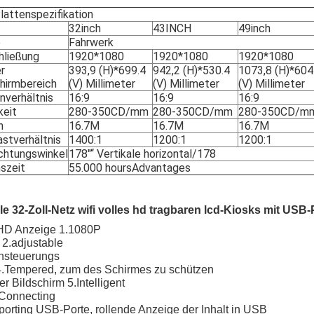
lattenspezifikation
32inch
43INCH
49inch
e
Fahrwerk
hließung
1920*1080
1920*1080
1920*1080
r
393,9 (H)*699.4
942,2 (H)*530.4
1073,8 (H)*604
chirmbereich
(V) Millimeter
(V) Millimeter
(V) Millimeter
nverhältnis
16:9
16:9
16:9
keit
280-350CD/mm
280-350CD/mm
280-350CD/m
n
16.7M
16.7M
16.7M
astverhältnis
1400:1
1200:1
1200:1
chtungswinkel
178"“ Vertikale horizontal/178
szeit
55.000 hoursAdvantages
ile 32-Zoll-Netz wifi volles hd tragbaren lcd-Kiosks mit USB-
 HD Anzeige 1.1080P
 2.adjustable
rnsteuerungs
4.Tempered, zum des Schirmes zu schützen
ter Bildschirm 5.Intelligent
.Connecting
orting USB-Porte, rollende Anzeige der Inhalt in USB