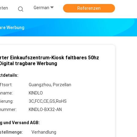
German
hten
Referenzen
bare Werbung
rter Einkaufszentrum-Kiosk faltbares 50hz
Digital tragbare Werbung
tdetails:
ftsort:
Guangzhou, Porzellan
nname:
KINDLO
zierung:
3C,FCC,CE,GS,RoHS
lnummer:
KINDLO-BX32-AN
g und Versand AGB:
stellmenge:
Verhandlung