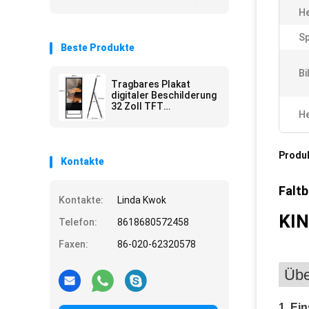
He
Sp
Beste Produkte
Bi
Tragbares Plakat
digitaler Beschilderung
32 Zoll TFT
He
LCDs/Anzeigen
Android-Innendigitaler
beschilderung
Produ
Kontakte
Faltb
Kontakte:
Linda Kwok
KI
Telefon:
8618680572458
Faxen:
86-020-62320578
Übe
1.
Ein