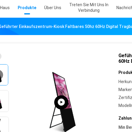
Treten Sie Mit Uns In
Haus
Produkte
Über Uns
Nachric
Verbindung
Geführter Einkaufszentrum-Kiosk Faltbares 50hz 60Hz Digital Trag
Gefüh
60Hz 
Produk
Herkun
Marke
Zertifi
Model
Zahlun
Min Be