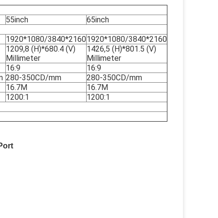
55inch
65inch
1920*1080/3840*2160
1920*1080/3840*2160
1209,8 (H)*680.4 (V)
1426,5 (H)*801.5 (V)
Millimeter
Millimeter
16:9
16:9
m
280-350CD/mm
280-350CD/mm
16.7M
16.7M
1200:1
1200:1
Port