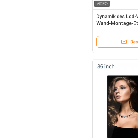
Dynamik des Lcd-
Wand-Montage-Et
EMMC
Bes