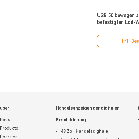
USB 50 bewegen a
befestigten Lcd-
Bildschirm 1920x1
Schritt fort
Bes
über
Handelsanzeigen der digitalen
Haus
Beschilderung
Produkte
43 Zoll Handelsdigitale
Über uns