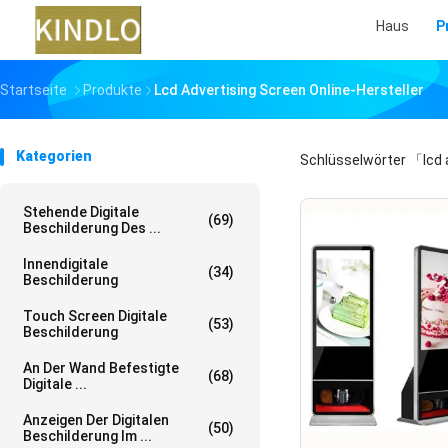
Haus
P
Startseite
Produkte
Lcd Advertising Screen Online-Hersteller
Kategorien
Schlüsselwörter
「lcd 
Stehende Digitale
(69)
Beschilderung Des ...
Innendigitale
(34)
Beschilderung
Touch Screen Digitale
(53)
Beschilderung
An Der Wand Befestigte
(68)
Digitale ...
Anzeigen Der Digitalen
(50)
Beschilderung Im ...