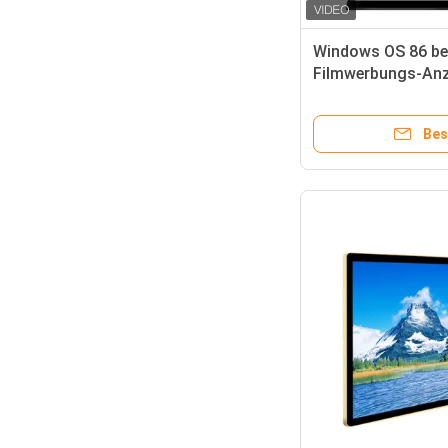
Windows OS 86 b
Filmwerbungs-Anz
Digital Lcd Schritt
Bes