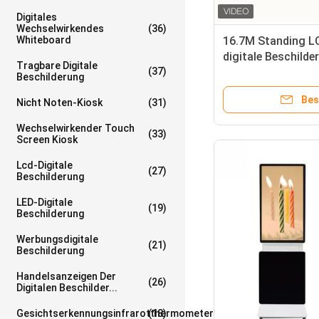
Digitales
Wechselwirkendes
(36)
Whiteboard
16.7M Standing L
digitale Beschilder
Tragbare Digitale
(37)
Restaurant
Beschilderung
Bes
Nicht Noten-Kiosk
(31)
Wechselwirkender Touch
(33)
Screen Kiosk
Lcd-Digitale
(27)
Beschilderung
LED-Digitale
(19)
Beschilderung
Werbungsdigitale
(21)
Beschilderung
Handelsanzeigen Der
(26)
Digitalen Beschilder...
Gesichtserkennungsinfrarotthermometer
(18)