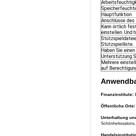
Arbeitsfeuchtig
Speicherfeuchti
Hauptfunktion
Anschlüsse des 
Kann örtlich fe
einstellen. Und 
Stützspieldateien
Stützspielliste.
Haben Sie einen
Unterstützung S
Mehrere einstel
auf Berechtigun
Anwendbar
Finanzinstitute:
B
Öffentliche Orte:
Unterhaltung und
Schönheitssalons, 
Handelsinstituti