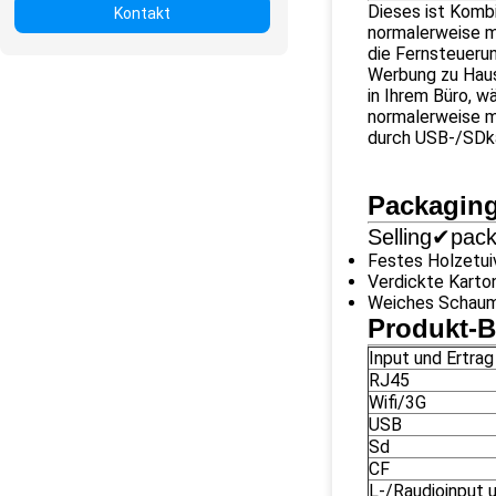
Dieses ist Kombi
Kontakt
normalerweise m
die Fernsteuerun
Werbung zu Haus
in Ihrem Büro, w
normalerweise m
durch USB-/SDka
Packaging
Selling✔pac
Festes Holzetu
Verdickte Karto
Weiches Schaum
Produkt-
Input und Ertrag
RJ45
Wifi/3G
USB
Sd
CF
L-/Raudioinput u