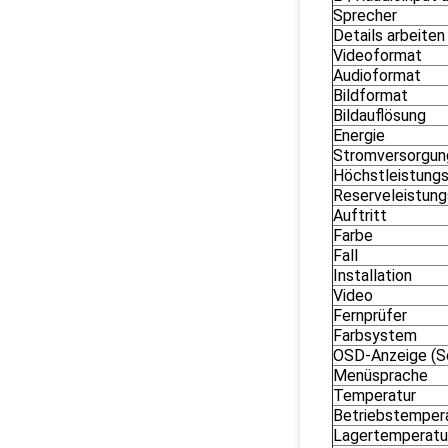
Sprecher
Details arbeiten
Videoformat
Audioformat
Bildformat
Bildauflösung
Energie
Stromversorgun
Höchstleistung
Reserveleistung
Auftritt
Farbe
Fall
Installation
Video
Fernprüfer
Farbsystem
OSD-Anzeige (S
Menüsprache
Temperatur
Betriebstemper
Lagertemperatu