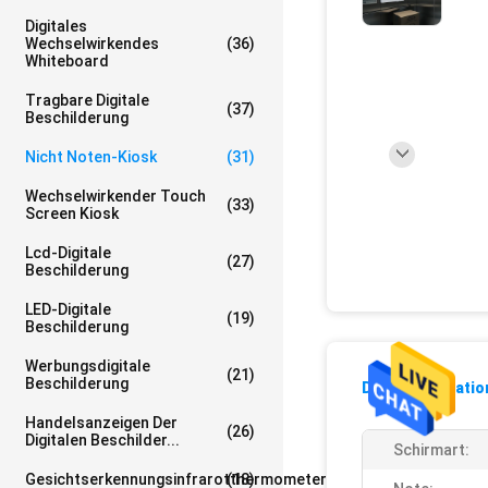
Digitales
Wechselwirkendes
(36)
Whiteboard
Tragbare Digitale
(37)
Beschilderung
Nicht Noten-Kiosk
(31)
Wechselwirkender Touch
(33)
Screen Kiosk
Lcd-Digitale
(27)
Beschilderung
LED-Digitale
(19)
Beschilderung
Werbungsdigitale
(21)
Beschilderung
Detailinformati
Handelsanzeigen Der
(26)
Digitalen Beschilder...
Schirmart:
Gesichtserkennungsinfrarotthermometer
(18)