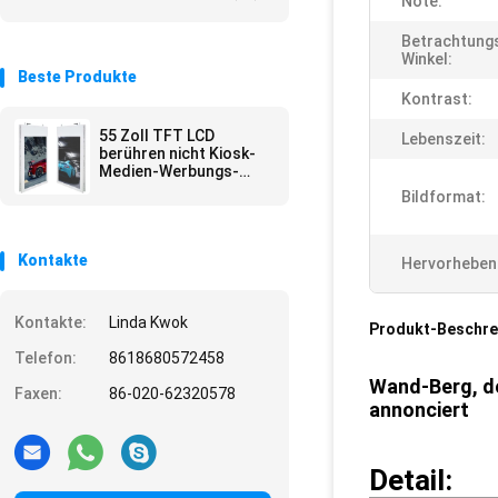
Note:
Betrachtung
Winkel:
Beste Produkte
Kontrast:
55 Zoll TFT LCD
Lebenszeit:
berühren nicht Kiosk-
Medien-Werbungs-
Spieler/Hotel-Lobby-
Bildformat:
digitale Beschilderung
Kontakte
Hervorheben
Kontakte:
Linda Kwok
Produkt-Beschre
Telefon:
8618680572458
Wand-Berg, de
Faxen:
86-020-62320578
annonciert
Detail: