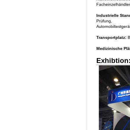
Facheinzelhändler,
Industrielle Stan
Prüfung,
Automobiltestgerät
Transportplatz:
B
Medizinische Plä
Exhibtion