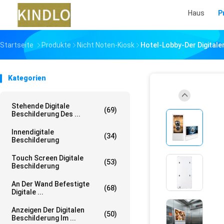
Haus
P
Startseite
Produkte
Nicht Noten-Kiosk
Hotel-Lobby-Der Digital
Kategorien
Stehende Digitale
(69)
Beschilderung Des ...
Innendigitale
(34)
Beschilderung
Touch Screen Digitale
(53)
Beschilderung
An Der Wand Befestigte
(68)
Digitale ...
Anzeigen Der Digitalen
(50)
Beschilderung Im ...